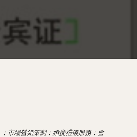
）；市場營銷策劃；婚慶禮儀服務；會