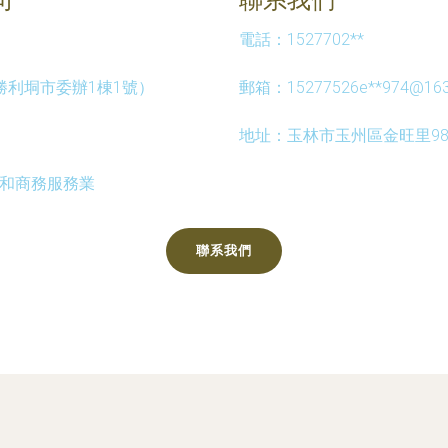
電話：1527702**
勝利垌市委辦1棟1號）
郵箱：15277526e**
974@16
地址：玉林市玉州區金旺里9
賃和商務服務業
聯系我們