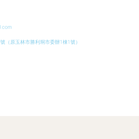
3.com
8號（原玉林市勝利垌市委辦1棟1號）