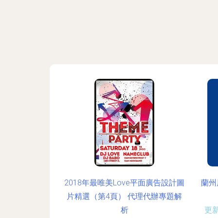
2018年最唯美Love平面廣告設計圖
蘭州
片精選（第4頁） 代理代辦專題解
析
更新