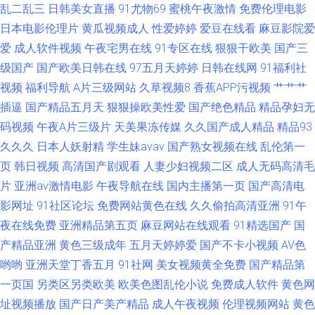
乱二乱三
日韩美女直播
91尤物69
蜜桃午夜激情
免费伦理电影
日本电影伦理片
黄瓜视频成人
性爱婷婷
爱豆在线看
麻豆影院爱
爱
成人软件视频
午夜宅男在线
91专区在线
狠狠干欧美
国产三
级国产
国产欧美日韩在线
97五月天婷婷
日韩在线网
91福利社
视频
福利导航
A片三级网站
久草视频8
香蕉APP污视频
艹艹艹
插逼
国产精品五月天
狠狠操欧美性爱
国产绝色精品
精品孕妇无
码视频
午夜A片三级片
天美果冻传媒
久久国产成人精品
精品93
久久久
日本人妖射精
学生妹avav
国产熟女视频在线
乱伦第一
页
韩日视频
高清国产剧观看
人妻少妇视频二区
成人无码高清毛
片
亚洲av激情电影
午夜导航在线
国内主播第一页
国产高清电
影网址
91社区论坛
免费网站黄色在线
久久偷拍高清亚洲
91午
夜在线免费
亚洲精品第五页
麻豆网站在线观看
91精选国产
国
产精品亚洲
黄色三级成年
五月天婷婷爱
国产不卡小视频
AV色
哟哟
亚洲天堂丁香五月
91社网
美女视频黄全免费
国产精品第
一页国
另类区另类欧美
欧美色图乱伦小说
免费成人软件
黄色网
址视频播放
国产日产美产精品
成人午夜视频
伦理视频网站
黄色