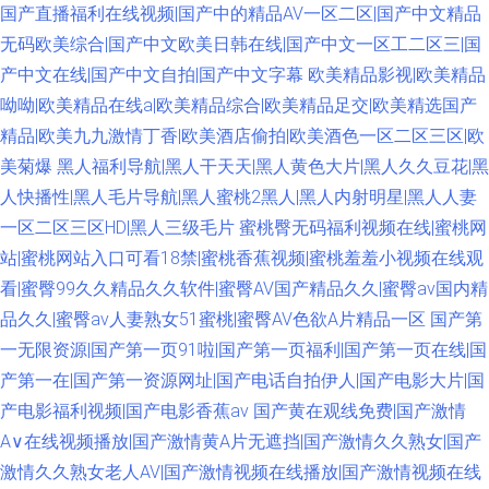
国产直播福利在线视频|国产中的精品AV一区二区|国产中文精品
无码欧美综合|国产中文欧美日韩在线|国产中文一区工二区三|国
产中文在线|国产中文自拍|国产中文字幕
欧美精品影视|欧美精品
呦呦|欧美精品在线a|欧美精品综合|欧美精品足交|欧美精选国产
精品|欧美九九激情丁香|欧美酒店偷拍|欧美酒色一区二区三区|欧
美菊爆
黑人福利导航|黑人干天天|黑人黄色大片|黑人久久豆花|黑
人快播性|黑人毛片导航|黑人蜜桃2黑人|黑人内射明星|黑人人妻
一区二区三区HD|黑人三级毛片
蜜桃臀无码福利视频在线|蜜桃网
站|蜜桃网站入口可看18禁|蜜桃香蕉视频|蜜桃羞羞小视频在线观
看|蜜臀99久久精品久久软件|蜜臀AV国产精品久久|蜜臀av国内精
品久久|蜜臀av人妻熟女51蜜桃|蜜臀AV色欲A片精品一区
国产第
一无限资源|国产第一页91啦|国产第一页福利|国产第一页在线|国
产第一在|国产第一资源网址|国产电话自拍伊人|国产电影大片|国
产电影福利视频|国产电影香蕉av
国产黄在观线免费|国产激情
A∨在线视频播放|国产激情黄A片无遮挡|国产激情久久熟女|国产
激情久久熟女老人AV|国产激情视频在线播放|国产激情视频在线