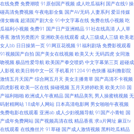
在线免费
免费潮喷
91原创国产视频
成人吃瓜福利
国产在线9
操
91色情直播 福利色第一导航 蜜桃视频官网 午夜AV婷婷 91激情性交社区 岛
碰高清免费视频
午夜电影全集
国产AV无码
人妻系列
爱豆传媒
倩女幽魂
超清国产剧大全
91中文字幕在线
免费在线小视频
吃
国搬运工首页97 日本A级片在线 91操操操操操操 东京热AV在线 男女一级a
瓜福利小视频
免费91
国产日产亚洲精品
91社在线高清
人人草
香蕉
激情另类图片
亚洲欧美在线观看
成人三级成人三级
欧美老
黄 亚洲欧美色图导航 91啦九色POnY熟妇 国产白丝久久 欧美好色综合区 91
女人bb
日日操第一页
91网豆花视频
91福利剧场
免费影视观看
91视频国产自拍
国产美女在线视频
欧美又大
无码四虎
女同激
福利社在线 福利导航页AV 欧美操日韩 伊人99久久八挂海 www91超碰 91九
吻视频
极品性爱导航
欧美国产拳交喷奶
中文字幕第三页
超碰成
色熟女旧板 肏屄com 国产免费AV资源 成全大全大全免费 香蕉久久影院 香蕉
人影视
欧美日韩中文一区
手机看片1204
91色快播
福利撸影院
激情五月天国产
综合网五月天
美女主播青草
国产高清不卡视频
视频视频18 狠狠干综合网 五月天资源网 99热热99 欧美重口味一级A片 91九
四虎影视
欧美一区在线
操碰视频
五月天婷婷欧美
欧美大BB
国
产福利啪啪
欧洲成人午夜精品
国产精品美乳
男人操蜜桃视频
无
色泉州论坛 大香蕉丁香五月 欧美91综合色图影院 91啦中文在线观看 国产福
码射精网站
18成年人网站
日本高清电影网
男女啪啪午夜视频
免费电影在线观看
亚洲ab
成人少妇视频导航
91国产小青蛙
国
利视频网导航 香蕉大色网 ts性爱网 国产男女精品 国产传媒合集 日韩A级理
产成年免费网站
国产视频高清在线
精品香蕉
求a片网址
麻豆tv
在线观看
在线撸丝片
91草碰
国产成人激情视频
黑料吃瓜精品
论 男人天堂ay 91n成人网站 91精选探花视频 91另类视频 91传媒在线视频网