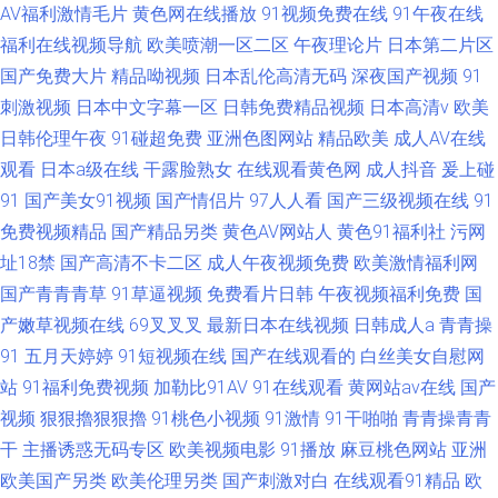
AV福利激情毛片
黄色网在线播放
91视频免费在线
91午夜在线
福利在线视频导航
欧美喷潮一区二区
午夜理论片
日本第二片区
国产免费大片
精品呦视频
日本乱伦高清无码
深夜国产视频
91
刺激视频
日本中文字幕一区
日韩免费精品视频
日本高清v
欧美
日韩伦理午夜
91碰超免费
亚洲色图网站
精品欧美
成人AV在线
观看
日本a级在线
干露脸熟女
在线观看黄色网
成人抖音
爰上碰
91
国产美女91视频
国产情侣片
97人人看
国产三级视频在线
91
免费视频精品
国产精品另类
黄色AV网站人
黄色91福利社
污网
址18禁
国产高清不卡二区
成人午夜视频免费
欧美激情福利网
国产青青青草
91草逼视频
免费看片日韩
午夜视频福利免费
国
产嫩草视频在线
69叉叉叉
最新日本在线视频
日韩成人a
青青操
91
五月天婷婷
91短视频在线
国产在线观看的
白丝美女自慰网
站
91福利免费视频
加勒比91AV
91在线观看
黄网站av在线
国产
视频
狠狠擼狠狠擼
91桃色小视频
91激情
91干啪啪
青青操青青
干
主播诱惑无码专区
欧美视频电影
91播放
麻豆桃色网站
亚洲
欧美国产另类
欧美伦理另类
国产刺激对白
在线观看91精品
欧