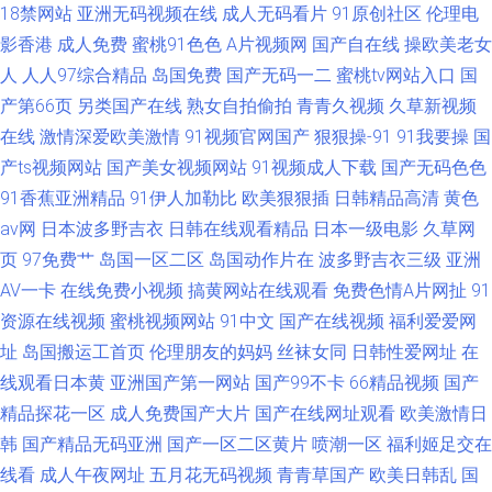
18禁网站
亚洲无码视频在线
成人无码看片
91原创社区
伦理电
影香港
成人免费
蜜桃91色色
A片视频网
国产自在线
操欧美老女
人
人人97综合精品
岛国免费
国产无码一二
蜜桃tv网站入口
国
产第66页
另类国产在线
熟女自拍偷拍
青青久视频
久草新视频
在线
激情深爱欧美激情
91视频官网国产
狠狠操-91
91我要操
国
产ts视频网站
国产美女视频网站
91视频成人下载
国产无码色色
91香蕉亚洲精品
91伊人加勒比
欧美狠狠插
日韩精品高清
黄色
av网
日本波多野吉衣
日韩在线观看精品
日本一级电影
久草网
页
97免费艹
岛国一区二区
岛国动作片在
波多野吉衣三级
亚洲
AV一卡
在线免费小视频
搞黄网站在线观看
免费色情A片网扯
91
资源在线视频
蜜桃视频网站
91中文
国产在线视频
福利爱爱网
址
岛国搬运工首页
伦理朋友的妈妈
丝袜女同
日韩性爱网址
在
线观看日本黄
亚洲国产第一网站
国产99不卡
66精品视频
国产
精品探花一区
成人免费国产大片
国产在线网址观看
欧美激情日
韩
国产精品无码亚洲
国产一区二区黄片
喷潮一区
福利姬足交在
线看
成人午夜网址
五月花无码视频
青青草国产
欧美日韩乱
国