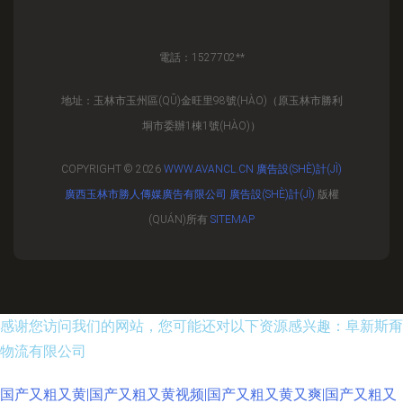
電話：1527702**
地址：玉林市玉州區(QŪ)金旺里98號(HÀO)（原玉林市勝利
垌市委辦1棟1號(HÀO)）
COPYRIGHT © 2026
WWW.AVANCL.CN
廣告設(SHÈ)計(JÌ)
廣西玉林市勝人傳媒廣告有限公司
廣告設(SHÈ)計(JÌ)
版權
(QUÁN)所有
SITEMAP
感谢您访问我们的网站，您可能还对以下资源感兴趣：阜新斯甭
物流有限公司
国产又粗又黄|国产又粗又黄视频|国产又粗又黄又爽|国产又粗又