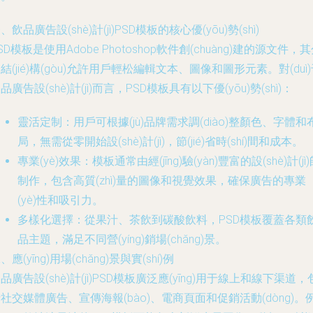
、飲品廣告設(shè)計(jì)PSD模板的核心優(yōu)勢(shì)
SD模板是使用Adobe Photoshop軟件創(chuàng)建的源文件，
結(jié)構(gòu)允許用戶輕松編輯文本、圖像和圖形元素。對(duì
品廣告設(shè)計(jì)而言，PSD模板具有以下優(yōu)勢(shì)：
靈活定制：用戶可根據(jù)品牌需求調(diào)整顏色、字體和
局，無需從零開始設(shè)計(jì)，節(jié)省時(shí)間和成本。
專業(yè)效果：模板通常由經(jīng)驗(yàn)豐富的設(shè)計(jì
制作，包含高質(zhì)量的圖像和視覺效果，確保廣告的專業
(yè)性和吸引力。
多樣化選擇：從果汁、茶飲到碳酸飲料，PSD模板覆蓋各類
品主題，滿足不同營(yíng)銷場(chǎng)景。
、應(yīng)用場(chǎng)景與實(shí)例
品廣告設(shè)計(jì)PSD模板廣泛應(yīng)用于線上和線下渠道，
社交媒體廣告、宣傳海報(bào)、電商頁面和促銷活動(dòng)。