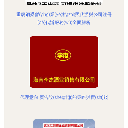
重慶銅梁營(yíng)業(yè)執(zhí)照代辦與公司注冊
(cè)代辦服務(wù)全面解析
代理意向 廣告設(shè)計(jì)的策略與實(shí)踐