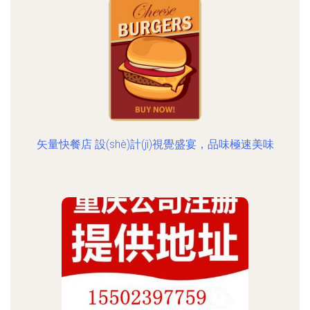
矢量快餐店 設(shè)計(jì)視覺盛宴，品味極速美味