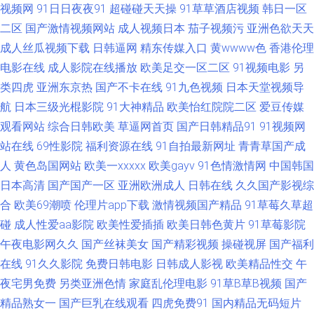
视频网
91日日夜夜91
超碰碰天天操
91草草酒店视频
韩日一区
涩涩热5 91次元官网 91素人在线观看 成人碰碰免费视频 日韩久久精品 色一
二区
国产激情视频网站
成人视频日本
茄子视频污
亚洲色欲天天
成人丝瓜视频下载
日韩逼网
精东传媒入口
黄wwww色
香港伦理
本久 人妖日人妖 深爱激情综合网91 国产精品一区二区陕西 97福利导航在线
电影在线
成人影院在线播放
欧美足交一区二区
91视频电影
另
类四虎
亚洲东京热
国产不卡在线
91九色视频
日本天堂视频导
天堂网91 51视频探花 91探花极品 后入黑丝高跟 日本H祝频 影音先锋少妇黑
航
日本三级光棍影院
91大神精品
欧美怡红院院二区
爱豆传媒
丝 91洮色在线观看 成人亚洲欧美网 欧美日韩国产成人综合 亚洲区少妇婷婷
观看网站
综合日韩欧美
草逼网首页
国产日韩精品91
91视频网
站在线
69性影院
福利资源在线
91自拍最新网址
青青草国产成
91啦中文视觉盛宴 东京热综合色色 老司机电影院 丝瓜视频污下载啪啪啪
人
黄色岛国网站
欧美一xxxxx
欧美gayv
91色情激情网
中国韩国
日本高清
国产国产一区
亚洲欧洲成人
日韩在线
久久国产影视综
91po顶级 久草国产av 色情福利导航 91pron在线观看 91在线破处 国产17页
合
欧美69潮喷
伦理片app下载
激情视频国产精品
91草莓久草超
碰
成人性爱aa影院
欧美性爱插插
欧美日韩色黄片
91草莓影院
少妇14p 91大片视频 91永久免费视频在线观看 不卡视屏 久久玖玖 在线视频
午夜电影网久久
国产丝袜美女
国产精彩视频
操碰视屏
国产福利
在线
91久久影院
免费日韩电影
日韩成人影视
欧美精品性交
午
第6页 91微拍视频在线观看 国产精品香蕉国产 欧美性爱主站 91导航国产 99
夜宅男免费
另类亚洲色情
家庭乱伦理电影
91草B草B视频
国产
福利姬 亚洲国产欧美在线另类 www本日黄色 久久爱AV 亚洲欧美变态 91夜
精品熟女一
国产巨乳在线观看
四虎免费91
国内精品无码短片