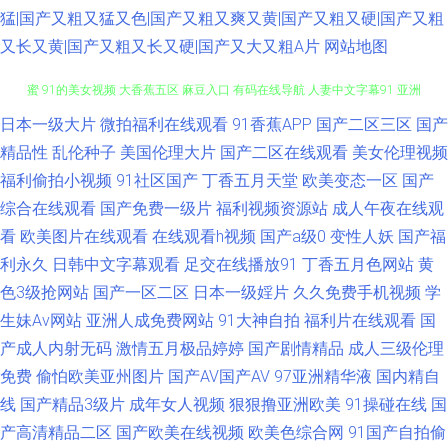
猛|国产又粗又猛又色|国产又粗又爽又黄|国产又粗又硬|国产又粗
又长又黄|国产又粗又长又硬|国产又大又粗A片
网站地图
日本一级大片
微拍福利在线观看
91香蕉APP
国产二区三区
国产
久草福利资源站 婷婷成人综合五 国产成人精品青青草原 日韩欧美国产精码
精品性
乱伦种子
美国伦理大片
国产二区在线观看
美女伦理视频
蜜 91的美女视频 大香蕉五区 麻豆入口 有码在线导航 人妻中文字幕91 亚洲
福利偷拍小视频
91社区国产
丁香五月天堂
欧美变态一区
国产
综合在线观看
国产免费一级片
福利视频资源站
成人午夜在线观
综合髅 伊人无吗AV 91超碰大香蕉 国产精品1999 久久精品视频18 国产ts在
看
欧美图片在线观看
在线观看h视频
国产a级0
变性人妖
国产福
利永久
日韩中文字幕观看
足交在线播放91
丁香五月色网站
黄
线视频 91中文 91国产孕妇 国产精品久久内蒙 第一福利丝瓜导航 91性第一
色3级抢网站
国产一区二区
日本一级婬片
久久免费手机视频
学
生妹Av网站
亚洲人成免费网站
91大神自拍
福利片在线观看
国
页下载 午夜爽爽国产精品免费 91拍拍拍在线 国产精品一二三 蜜桃视频在线
产成人内射无码
激情五月极品婷婷
国产剧情精品
成人三级伦理
观看 性感美女日本午夜视频 91九色巨乳 黑人性爱亚洲wwww 欧美黄久久 毛
免费
偷怕欧美亚州图片
国产AV国产AV
97亚洲精华液
国内精自
线
国产精品3级片
成年女人视频
狠狠撸亚洲欧美
91操碰在线
国
片操逼91福利 日美色码 91白丝在线看 日韩一二三五区 老司机精品在线观看
产高清精品二区
国产欧美在线视频
欧美色综合网
91国产自拍偷