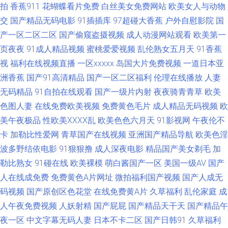
拍
香蕉911
花蝴蝶看片免费
白丝美女免费网站
欧美女人与动物
亚洲欧美日韩黄色 四虎官网AV 青青草99色 久久伊人青青 草莓视频在线播放
交
国产精品无码电影
91插插库
97超碰大香蕉
户外自慰影院
国
产一区二区二区
国产偷窥盗摄视频
成人动漫网站观看
欧美第一
熟女国产一区 影音先锋资源无人区 91在线porn 福利片偷拍二区 91成人成人
页夜夜
91成人精品视频
蜜桃爱爱视频
乱伦熟女五月天
91香蕉
视
福利在线视频直播
一区xxxxx
岛国大片免费视频
一道日本亚
进入人口 欧美性爱主站 五月天性爱视频 影音先锋三级 天堂一级大片 免费看
洲香蕉
国产91高清精品
国产一区二区福利
伦理在线播放
人妻
片91 91avv在线视频 中文字幕在线日韩 偷拍桃花日韩 日韩丝袜美腿精品另
无码精品
91自拍在线观看
国产一级片内射
夜夜骑青青草
欧美
色图人妻
在线免费欧美视频
免费黄色毛片
成人精品无码视频
欧
类 日韩韩日免费视频 麻豆操继母 国产精品区域一 东京热色色 影音先锋加勒
美午夜极品
性欧美ⅩⅩⅩⅩ乱
欧美色色六月天
91影视网
午夜伦不
卡
加勒比性爱网
青草国产在线视频
亚洲国产精品导航
欧美色淫
比系列 91手机在线 超碰97资源共享 精品东京热av 91嫩草嫩草蜜桃久久 91
波多野结依电影
91狠狠撸
成人深夜电影
精品国产美女剃毛
加
勒比熟女
91碰在线
欧美裸模
萌白酱国产一区
美国一级AV
国产
福利网址 波多野结依一本道电影 91九色porn蝌蚪 黑丝美女白虎 四虎AV资源
人在线成免费
免费黄色A片网址
微拍福利国产视频
国产人成无
码视频
国产原创区色花堂
在线免费黄A片
久草福利
乱伦家庭
成
91大神视频污 97色涩 久久成人资源网 日韩有码电影 51国产ts人妖 91撸大
人午夜免费视频
人妖射精
国产屁屁
国产精品天干天
国产精品午
师 成人导航福利在线视频 91福利吧 91手淫视频 超碰97资源共享 狼人狠干
夜一区
中文字幕无码人妻
日本不卡二区
国产日韩91
久草福利