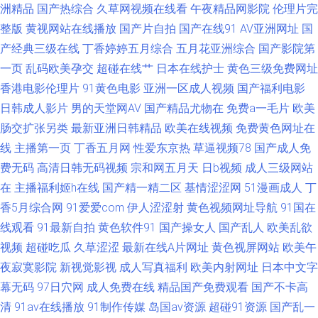
洲精品
国产热综合
久草网视频在线看
午夜精品网影院
伦理片完
日韩潮喷 91韩剧网tv 第一福利在线导航 91大神看片 大香蕉中文娱乐 午夜仑
整版
黄视网站在线播放
国产片自拍
国产在线91
AV亚洲网址
国
产经典三级在线
丁香婷婷五月综合
五月花亚洲综合
国产影院第
理 超碰91人人 婷婷国产成精品 91少妇啪啪婷婷超碰 密挑免费版官网入口
一页
乱码欧美孕交
超碰在线艹
日本在线护士
黄色三级免费网址
香港电影伦理片
91黄色电影
亚洲一区成人视频
国产福利电影
91nAV片 超碰91地址 欧美人妖调教 91白虎 东方AV成人视 91网站观看 欧美
日韩成人影片
男的天堂网AV
国产精品尤物在
免费a一毛片
欧美
肠交扩张另类
最新亚洲日韩精品
欧美在线视频
免费黄色网址在
精品性爱91 日本理论片播放 91国产福利视频导航 国产欧美日本懂色云播 夜
线
主播第一页
丁香五月网
性爱东京热
草逼视频78
国产成人免
费无码
高清日韩无码视频
宗和网五月天
日b视频
成人三级网站
色精品国产欧美乱 俺也去激情网 先锋av影音av成人 91影院在线 91殴美 免费
在
主播福利姬h在线
国产精一精二区
基情涩涩网
51漫画成人
丁
黄网在线观看 91传媒国产在线观看 福利社毛片 日韩精品中文字幕在线 91你
香5月综合网
91爱爱com
伊人涩涩射
黄色视频网址导航
91国在
线观看
91最新自拍
黄色软件91
国产操女人
国产乱人
欧美乱欲
免费视频在线 海外精品1区 性欧美第二页 www超碰在线91 欧美扩肛 91变态
视频
超碰吃瓜
久草涩涩
最新在线A片网址
黄色视屏网站
欧美午
夜寂寞影院
新视觉影视
成人写真福利
欧美内射网址
日本中文字
软件 成人影音先锋免费视频 伪娘ts重口一区 91爽片网站 九草资源 午夜羞羞
幕无码
97日穴网
成人免费在线
精品国产免费观看
国产不卡高
清
91av在线播放
91制作传媒
岛国av资源
超碰91资源
国产乱一
国产一久久一 91h片 丁香六月亭亭 色色国产精品 91视频网站在