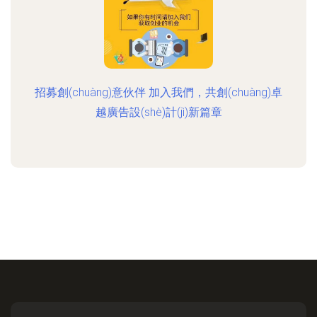
招募創(chuàng)意伙伴 加入我們，共創(chuàng)卓
越廣告設(shè)計(jì)新篇章