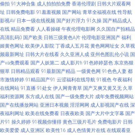
偷拍
91大神合集
成人拍拍拍免费
香港伦理剧
日韩大片观看网
综合悠悠色 91黄色入口 91超碰最新 91精品国产白浆 91岁成人观看的人性
址
日韩免费电影
91羞羞视频
国产网站
青草全福视在线
性导航
影视AV
日本一级在线视频
国产好片浮力
91久操
国产精品成人
网站 先锋AV无码电影 91华人在线 九九热一6 欧美婷婷色九月 第一av福利 欧
在线
精品免费看
人人看操碰
午夜伦理电影网
久久国自产拍精品
高清乱码0
国产欧美
日韩三级黄色A片
伦理电影亚洲国产
福利
美性爱亚洲色图 操女人的逼8p AV在线不卡婷图片 九一色站 91资源视频在线
姬黄色网址
欧美伊人影院
丁香成人五月花
黄色网网址女
久草视
频最新网址
日韩大片在线看
久久亚洲人成
亚州色图乱伦小说
国
人人超碰人人色 91愛愛 老湿机肏屄 先锋影音波多野结衣 五月婷婷激情网 豆
产va免费观看
国产人妖第二
成人影片h
91色婷婷瑟色
东京热狠
花视频成人社区入口 东京热导航 日日视频人妻66人要 www91n国产 伪娘TS
狠草
日韩精品观看
91最新国产精品
一级黄色网
91色色人妻
都
市激情婷婷
91精品国产91
云涩福利在线导航
91视色
午夜福利
91网址美女视频 男人天堂黄网 影音先锋家庭乱来 国产bbwav免费看 日韩美
在线网站
91直播
91处女
伊人网青青草
国产又爽又黄又无
久草
福利资源网
东方成人在线
国产一级免费大片
成年免费视频网站
女电影 91国内视频国内 久久性网站 91不卡在线播放 福利姬www操com 欧
国产在线播放网站
亚洲日本视频
淫淫网网
成人影视国产在线
深
夜福利网址
欧美在线免费看
日夜夜欧美
国产大片中文字幕
国产
美涩涩热 91探花国 久久国产视频福利 亚洲先锋资源网 91在线视频 久久嫩草
片91
操久婷婷
91视频你懂得
黄色三级片毛片
免费电影片
日韩
欧美爱爱
成人亚洲区
欧美性16
成人色情黄片在线
在线观看亚
精品视频影院 91色色导航导航 久久婷婷美女一区 91抱起来打桩 福利资源站