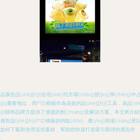
品廣告設(shè)計(jì)在現(xiàn)代市場(chǎng)競(jìng)爭(zhēng)中
(jù)重要地位，而PSD模板作為高效的設(shè)計(jì)工具，為設(shè
(jì)師和品牌方提供了便捷的創(chuàng)意解決方案。本文將介
廣告設(shè)計(jì)PSD模板的特點(diǎn)、應(yīng)用場(chǎng)景
及如何下載和使用這些素材，幫助您快速打造吸引眼球的廣告作
品。