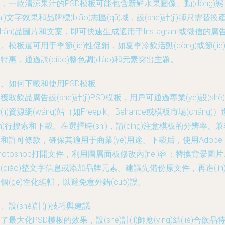
，一款清涼果汁的PSD模板可能包含新鮮水果圖像、動(dòng)態
tài)文字效果和品牌標(biāo)志區(qū)域，設(shè)計(jì)師只需替換
chǎn)品圖片和文案，即可快速生成適用于Instagram或微信的廣
。模板還可用于季節(jié)性促銷，如夏季冷飲活動(dòng)或節(jié
特惠，通過調(diào)整色調(diào)和元素突出主題。
、如何下載和使用PSD模板
獲取飲品廣告設(shè)計(jì)PSD模板，用戶可通過專業(yè)設(shè)
(jì)資源網(wǎng)站（如Freepik、Behance或模板市場(chǎng)）
jìn)行搜索和下載。在選擇時(shí)，請(qǐng)注意模板的分辨率、
和許可條款，確保其適用于商業(yè)用途。下載后，使用Adobe
hotoshop打開文件，利用圖層面板修改內(nèi)容：替換背景圖
(diào)整文字信息或添加品牌元素。建議先備份原文件，再進(jìn
個(gè)性化編輯，以避免意外錯(cuò)誤。
、設(shè)計(jì)技巧與建議
了最大化PSD模板的效果，設(shè)計(jì)師應(yīng)結(jié)合飲品