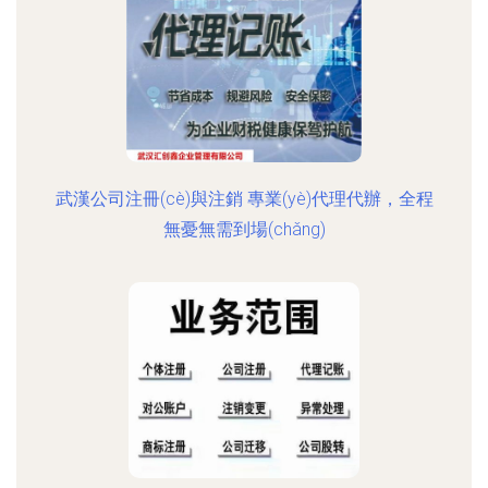
武漢公司注冊(cè)與注銷 專業(yè)代理代辦，全程
無憂無需到場(chǎng)