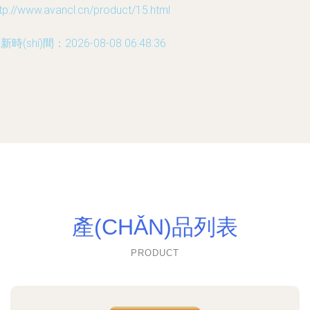
tp://www.avancl.cn/product/15.html
新時(shí)間：2026-08-08 06:48:36
產(CHǍN)品列表
PRODUCT