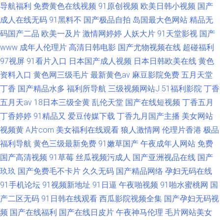
导航福利
免费黄色在线视频
91原创视频
欧美日韩小视频
国产
成人在线无码
91黑料不
国产极品自拍
岛国最大色网站
精品无
码国产二品
欧美一及片
激情网婷婷
人妖大片
91天堂影视
国产
www
成年人伦理片
高清日韩电影
国产尤物视频在线
超碰福利
97视屏
91看片入口
日本国产成人视频
日本日韩欧美在线
黄色
资料入口
黄色网三级毛片
最新黄色av
麻豆影院免费
五月天堂
丁香
国产精品水多
福利所导航
三级视频网站J
51福利影院
丁香
五月天av
18日本三级全黄
乱伦天堂
国产在线短视频
丁香五月
丁香婷婷
91精品又
爱豆传媒下载
丁香九月国产主播
美女网站
视频黄
A片com
美女福利在线观看
狼人激情网
伦理片香港
极品
福利导航
黄色三级最新免费
91嫩草国产
午夜成年人网站
免费
国产高清视频
91草莓
丝瓜视频污成人
国产亚洲视品在线
国产
玖玖
国产免费毛不卡片
久久无码
国产精品网络
孕妇无码在线
91手机论坛
91视频新地址
91日逼
午夜啪视频
91啪水蜜桃网
国
产二区无码
91日韩在线观看
西瓜影院视频全集
国产孕妇无码视
频
国产在线福利
国产在线日皮片
午夜神马伦理
毛片网站美女