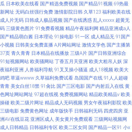
瓜
日本欧美在线看
国产精选免费视频
国产精品91视频
69热最
新网址
无码白丝强行免费
激情影院日韩
久草123
福利欧美在线
成人片无码
日韩成人极品视频
国产在线诱惑
乱人xxxxx
超黄无
码
三级黄色图片
91免费看视频
精品午夜福利网
精品亚洲成a人
国产精品萌白酱
日本理论
91操电影
91一区
成人精品无
91国产
小视频
日韩美女免费直播
A片网站网址
激情文学色
国产主播第
37页
青久青青
日本精品在线播放
三级A片
国产日韩亚洲综合
91短视频网站
欧美骚网站
丁香五月天亚洲
欧美大粗吊人妖
深
夜福利亚洲
人兽福利导航
91叉叉操小骚逼
成人18视频
欧美大
鸡吧
草逼wwww
久草福利免费试看
岛国国产在线
91人人超碰
青青
美女白丝18禁
91肏比
国产三区电影
国产内射后入在线
黄
色网址网站网址
97超在线视
免费视频网站
精品欧美精品v
欧美
操碰
欧美二级片网址
精品成人无码视频
男女午夜福利影院
欧美
三级电影
免费黄色网址
成年版快手
日韩福利无码
四虎四房
亚
洲AV在线豆花
亚洲区成人
美女黄片免费观看
三级网站视频网
成人日韩精品
日韩福利专区
欧美二区女同
国产精品一区91
小x