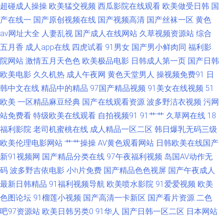
超碰成人操操
欧美猛交视频
西瓜影院在线观看
欧美做受日韩
国
色国产www 国产日本精品久久 欧美色无毒不卡 91大香蕉探花 91做爱视频在
产在线一
国产原创视频在线
国产视频高清
国产丝袜一区
黄色
av网址大全
人妻乱视
国产成人在线网站
久草视频资源站
综合
线观看 国产日韩欧美色综合 欧美性爱一区二区 91超碰碰在线 97在线久久 极
五月香
成人app在线
四虎试看
91男女
国产男小鲜肉同
福利影
院网站
激情五月天色色
欧美极品电影
日韩成人第一页
国产日韩
品美女内射 日韩欧美sss 91香蕉外国视频 黑丝被入 日韩青青草 91福利是看
欧美电影
久久机热
成人午夜网
黄色天堂男人
操视频免费91
日
韩中文在线
精品中的精品
97国产精品视频
91美女在线视频
51
爽片 97资源共享 欧美专区综合 91操人视频 草莓视屏s 蜜桃麻豆AV在线 微拍
欧美
一区精品麻豆经典
国产在线观看资源
波多野洁衣视频
污网
福利88蜜桃视频 91福利区 成人cc91www 久久啊九九 色色恋夜剧场 性交片
站免费看
特级欧美在线观看
自拍视频91
91艹艹
久草网在线
18
福利影院
老司机蜜桃在线
成人精品一区二区
韩日爆乳无码三级
青青草原 国产免费AV资源 欧美日韩操一区 亚洲欧美日韩成人 91熊猫视频 韩
欧美伦理电影网站
艹艹操操
AV黄色观看网站
日韩欧美在线国产
新91视频网
国产精品分类在线
97午夜福利视频
岛国AV动作无
国伦理片妈妈的朋友 四虎久久 91国精产 超碰在福利 欧美色一区 亚洲日韩欧
码
波多野吉依电影
小h片免费
国产精品色色视屏
国产午夜成人
最新日韩精品
91福利视频导航
欧美喷水影院
91爱爱视频
欧美
美性爱 av不卡在线观看 男人天堂α 自拍肏屄视频在线观看 97福利 久艹久爱
色图论坛
91榴莲小视频
国产高清一卡新区
国产看片资源
二色
婷婷五月天肏屄网址 91麻豆传媒三区 久操视频在线观看 五月深爱婷婷三区
吧97资源站
欧美日韩另类0
91华人
国产日韩一区二区
日本网站