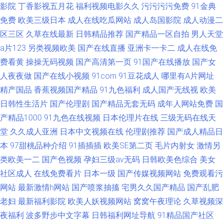
影院
丁香影视五月花
福利视频电影久久
污污污污免费
91金典
免费
欧美三级日本
成人在线吃瓜网站
成人岛国影院
成人动漫二
区三区
久草在线最新
日韩精品推荐
国产精品一区自拍
男人天堂
a片123
另类视频欧美
国产在线直播
亚洲卡一卡二
成人在线免
费看黄
操操无码视频
国产高清第一页
91国产在线播放
国产女
人夜夜做
国产在线小视频
91com
91豆花成人
哪里有A片网址
精产国品
香蕉视频国产精品
91九色福利
成人国产无线视
欧美
日韩性生活片
国产伦理剧
国产精品无套无码
成年人网站免费
国
产精品1000
91九色在线视频
日本伦理片在线
三级无码在线天
堂
久久成人亚洲
日本中文视频在线
伦理剧推荐
国产成人精品日
本
97甜桃品种介绍
91插插插
欧美SE第二页
毛片内射女
激情另
类欧美一二
国产色视频
孕妇三级av无码
日韩欧美色综合
美女
社区成人
在线免费看片
日本一级
国产传媒视频网站
免费观看污
网站
最新激情h网站
国产喷浆抽搐
宅男久久国产精品
国产乱肥
老妇
最新福利影院
欧美人妖视频网站
窝窝午夜理论
久草视频深
夜福利
波多野步中文字幕
日韩福利网址导航
91精品国产社区