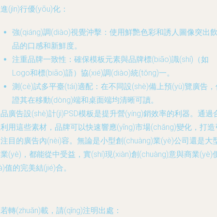
進(jìn)行優(yōu)化：
強(qiáng)調(diào)視覺沖擊：使用鮮艷色彩和誘人圖像突出
品的口感和新鮮度。
注重品牌一致性：確保模板元素與品牌標(biāo)識(shí)（如
Logo和標(biāo)語）協(xié)調(diào)統(tǒng)一。
測(cè)試多平臺(tái)適配：在不同設(shè)備上預(yù)覽廣告
證其在移動(dòng)端和桌面端均清晰可讀。
品廣告設(shè)計(jì)PSD模板是提升營(yíng)銷效率的利器。通過
利用這些素材，品牌可以快速響應(yīng)市場(chǎng)變化，打造
注目的廣告內(nèi)容。無論是小型創(chuàng)業(yè)公司還是大
業(yè)，都能從中受益，實(shí)現(xiàn)創(chuàng)意與商業(yè)
jià)值的完美結(jié)合。
若轉(zhuǎn)載，請(qǐng)注明出處：