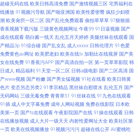
超碰无码在线
欧美日韩高清免费
国产激情视频三区
宅男福利在
线播放
91视频污导航
国产啪亚洲国
欧美性爱密臀
疯狂少妇喷
潮
欧美肏屄一区二区
国产乱伦免费观看
偷拍草草草
97狠狠插
香蕉视频下载污版
三级黄色视频网址
午夜99
91日逼视频
国产
成在线观看
萌白酱一线天
乱伦五月天婷婷
美腿丝袜在线观看
国
产精品3p
91综合碰
国产乱女乱
成人xxxxx
日韩伦理片
91色爱
免费黄色av网址
欧美肥老妇
欧美在线tv
加勒比在线视屏
国产美
女在线免费
91香蕉污APP
国产高清自拍一区
第一页草草影院
韩
日成人
精品福利
91天堂一区二区
日韩a级电影
国产二区高清
国
产www视频
国产粉嫩
国产男女猛视频
91社在线看
欧美日韩黄
色片
变态另态另类2
91李宗精品
黑丝袜自慰喷水
乱伦五月
国产
无码网站
三级无毒免费
青青草51
91丝袜在线
91九色在线观看
91插
成人中文字幕免费
成年人网站视频
免费在线影院
日本欧
美第一页
国产ts在线观看
午夜影院国产在线
91操在线观看
日韩
在线播放视频
成人大片一级天天
内射性爱网址大全
欧美社区第
一页
欧美在线视频播放
91视频污污污
超碰在线公开
AV蜜桃吃