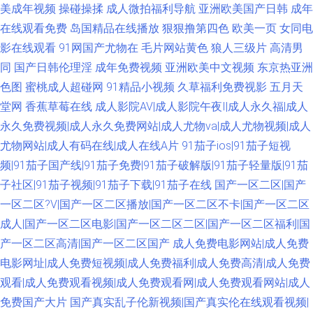
美成年视频
操碰操揉
成人微拍福利导航
亚洲欧美国产日韩
成年
在线观看免费
岛国精品在线播放
狠狠撸第四色
欧美一页
女同电
影在线观看
91网国产尤物在
毛片网站黄色
狼人三级片
高清男
同
国产日韩伦理淫
成年免费视频
亚洲欧美中文视频
东京热亚洲
色图
蜜桃成人超碰网
91精品小视频
久草福利免费视影
五月天
堂网
香蕉草莓在线
成人影院AV|成人影院午夜I|成人永久福|成人
永久免费视频|成人永久免费网站|成人尤物va|成人尤物视频|成人
尤物网站|成人有码在线|成人在线A片
91茄子ios|91茄子短视
频|91茄子国产线|91茄子免费|91茄子破解版|91茄子轻量版|91茄
子社区|91茄子视频|91茄子下载|91茄子在线
国产一区二区|国产
一区二区?V|国产一区二区播放|国产一区二区不卡|国产一区二区
成人|国产一区二区电影|国产一区二区二区|国产一区二区福利|国
产一区二区高清|国产一区二区国产
成人免费电影网站|成人免费
电影网址|成人免费短视频|成人免费福利|成人免费高清|成人免费
观看|成人免费观看视频|成人免费观看网|成人免费观看网站|成人
免费国产大片
国产真实乱子伦新视频|国产真实伦在线观看视频|