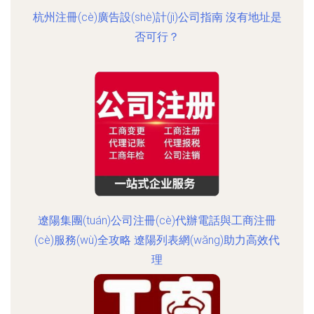
杭州注冊(cè)廣告設(shè)計(jì)公司指南 沒有地址是
否可行？
遼陽集團(tuán)公司注冊(cè)代辦電話與工商注冊
(cè)服務(wù)全攻略 遼陽列表網(wǎng)助力高效代
理