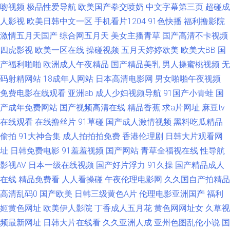
吻视频
极品性爱导航
欧美国产拳交喷奶
中文字幕第三页
超碰成
人影视
欧美日韩中文一区
手机看片1204
91色快播
福利撸影院
色熟女旧板 肏屄com 国产免费AV资源 成全大全大全免费 香蕉久久影院 香蕉
激情五月天国产
综合网五月天
美女主播青草
国产高清不卡视频
视频视频18 狠狠干综合网 五月天资源网 99热热99 欧美重口味一级A片 91九
四虎影视
欧美一区在线
操碰视频
五月天婷婷欧美
欧美大BB
国
产福利啪啪
欧洲成人午夜精品
国产精品美乳
男人操蜜桃视频
无
色泉州论坛 大香蕉丁香五月 欧美91综合色图影院 91啦中文在线观看 国产福
码射精网站
18成年人网站
日本高清电影网
男女啪啪午夜视频
免费电影在线观看
亚洲ab
成人少妇视频导航
91国产小青蛙
国
利视频网导航 香蕉大色网 ts性爱网 国产男女精品 国产传媒合集 日韩A级理
产成年免费网站
国产视频高清在线
精品香蕉
求a片网址
麻豆tv
在线观看
在线撸丝片
91草碰
国产成人激情视频
黑料吃瓜精品
论 男人天堂ay 91n成人网站 91精选探花视频 91另类视频 91传媒在线视频网
偷拍
91大神合集
成人拍拍拍免费
香港伦理剧
日韩大片观看网
综合悠悠色 91黄色入口 91超碰最新 91精品国产白浆 91岁成人观看的人性
址
日韩免费电影
91羞羞视频
国产网站
青草全福视在线
性导航
影视AV
日本一级在线视频
国产好片浮力
91久操
国产精品成人
网站 先锋AV无码电影 91华人在线 九九热一6 欧美婷婷色九月 第一av福利 欧
在线
精品免费看
人人看操碰
午夜伦理电影网
久久国自产拍精品
高清乱码0
国产欧美
日韩三级黄色A片
伦理电影亚洲国产
福利
美性爱亚洲色图 操女人的逼8p AV在线不卡婷图片 九一色站 91资源视频在线
姬黄色网址
欧美伊人影院
丁香成人五月花
黄色网网址女
久草视
频最新网址
日韩大片在线看
久久亚洲人成
亚州色图乱伦小说
国
人人超碰人人色 91愛愛 老湿机肏屄 先锋影音波多野结衣 五月婷婷激情网 豆