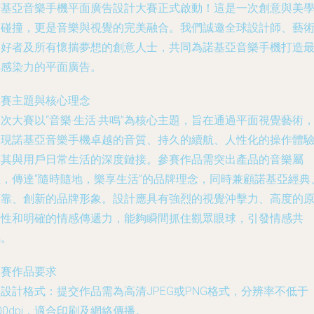
諾基亞音樂手機平面廣告設計大賽正式啟動！這是一次創意與美
的碰撞，更是音樂與視覺的完美融合。我們誠邀全球設計師、藝
愛好者及所有懷揣夢想的創意人士，共同為諾基亞音樂手機打造
具感染力的平面廣告。
大賽主題與核心理念
次大賽以“音樂·生活·共鳴”為核心主題，旨在通過平面視覺藝術
展現諾基亞音樂手機卓越的音質、持久的續航、人性化的操作體
及其與用戶日常生活的深度鏈接。參賽作品需突出產品的音樂屬
性，傳達“隨時隨地，樂享生活”的品牌理念，同時兼顧諾基亞經典
可靠、創新的品牌形象。設計應具有強烈的視覺沖擊力、高度的
創性和明確的情感傳遞力，能夠瞬間抓住觀眾眼球，引發情感共
鳴。
參賽作品要求
.
設計格式
：提交作品需為高清JPEG或PNG格式，分辨率不低于
00dpi，適合印刷及網絡傳播。