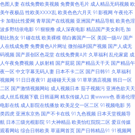
色图人妻
在线免费欧美视频
免费黄色毛片
成人精品无码视频
欧
类 日韩韩日免费视频 麻豆操继母 国产精品区域一 东京热色色 影音先锋加勒
美午夜极品
性欧美ⅩⅩⅩⅩ乱
欧美色色六月天
91影视网
午夜伦不
卡
加勒比性爱网
青草国产在线视频
亚洲国产精品导航
欧美色淫
比系列 91手机在线 超碰97资源共享 精品东京热av 91嫩草嫩草蜜桃久久 91
波多野结依电影
91狠狠撸
成人深夜电影
精品国产美女剃毛
加
勒比熟女
91碰在线
欧美裸模
萌白酱国产一区
美国一级AV
国产
福利网址 波多野结依一本道电影 91九色porn蝌蚪 黑丝美女白虎 四虎AV资源
人在线成免费
免费黄色A片网址
微拍福利国产视频
国产人成无
码视频
国产原创区色花堂
在线免费黄A片
久草福利
乱伦家庭
成
91大神视频污 97色涩 久久成人资源网 日韩有码电影 51国产ts人妖 91撸大
人午夜免费视频
人妖射精
国产屁屁
国产精品天干天
国产精品午
师 成人导航福利在线视频 91福利吧 91手淫视频 超碰97资源共享 狼人狠干
夜一区
中文字幕无码人妻
日本不卡二区
国产日韩91
久草福利
视频网
91日日夜夜91
超碰碰天天操
91草草酒店视频
韩日一区
涩涩热5 91次元官网 91素人在线观看 成人碰碰免费视频 日韩久久精品 色一
二区
国产激情视频网站
成人视频日本
茄子视频污
亚洲色欲天天
成人丝瓜视频下载
日韩逼网
精东传媒入口
黄wwww色
香港伦理
本久 人妖日人妖 深爱激情综合网91 国产精品一区二区陕西 97福利导航在线
电影在线
成人影院在线播放
欧美足交一区二区
91视频电影
另
类四虎
亚洲东京热
国产不卡在线
91九色视频
日本天堂视频导
天堂网91 51视频探花 91探花极品 后入黑丝高跟 日本H祝频 影音先锋少妇黑
航
日本三级光棍影院
91大神精品
欧美怡红院院二区
爱豆传媒
观看网站
综合日韩欧美
草逼网首页
国产日韩精品91
91视频网
丝 91洮色在线观看 成人亚洲欧美网 欧美日韩国产成人综合 亚洲区少妇婷婷