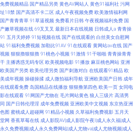
免费视频精品
国产精品另类
黄色AV网站人
黄色91福利社
污网
址18禁
国产高清不卡二区
成人午夜视频免费
欧美激情福利网
国产青青青草
91草逼视频
免费看片日韩
午夜视频福利免费
国
产嫩草视频在线
69叉叉叉
最新日本在线视频
日韩成人a
青青操
91
五月天婷婷
91短视频在线
国产在线观看的
白丝美女自慰网
站
91福利免费视频
加勒比91AV
91在线观看
黄网站av在线
国产
视频
狠狠擼狠狠擼
91桃色小视频
91激情
91干啪啪
青青操青青
干
主播诱惑无码专区
欧美视频电影
91播放
麻豆桃色网站
亚洲
欧美国产另类
欧美伦理另类
国产刺激对白
在线观看91精品
欧
美成年视频
操碰操揉
成人微拍福利导航
亚洲欧美国产日韩
成年
在线观看免费
岛国精品在线播放
狠狠撸第四色
欧美一页
女同电
影在线观看
91网国产尤物在
毛片网站黄色
狼人三级片
高清男
同
国产日韩伦理淫
成年免费视频
亚洲欧美中文视频
东京热亚洲
色图
蜜桃成人超碰网
91精品小视频
久草福利免费视影
五月天
堂网
香蕉草莓在线
成人影院AV|成人影院午夜I|成人永久福|成人
永久免费视频|成人永久免费网站|成人尤物va|成人尤物视频|成人