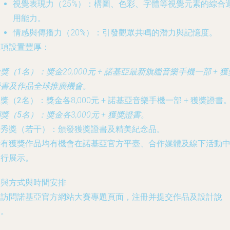
視覺表現力
（25%）：構圖、色彩、字體等視覺元素的綜合
用能力。
情感與傳播力
（20%）：引發觀眾共鳴的潛力與記憶度。
獎項設置豐厚：
獎（1名）
：獎金20,000元 + 諾基亞最新旗艦音樂手機一部 + 獲
證書及作品全球推廣機會。
獎（2名）
：獎金各8,000元 + 諾基亞音樂手機一部 + 獲獎證書
獎（5名）
：獎金各3,000元 + 獲獎證書。
優秀獎（若干）
：頒發獲獎證書及精美紀念品。
所有獲獎作品均有機會在諾基亞官方平臺、合作媒體及線下活動
進行展示。
參與方式與時間安排
請訪問諾基亞官方網站大賽專題頁面，注冊并提交作品及設計說
明。