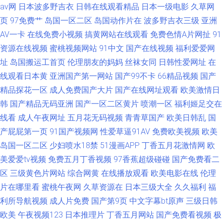
av网
日本波多野吉衣
日韩在线观看精品
日本一级电影
久草网
页
97免费艹
岛国一区二区
岛国动作片在
波多野吉衣三级
亚洲
AV一卡
在线免费小视频
搞黄网站在线观看
免费色情A片网扯
91
资源在线视频
蜜桃视频网站
91中文
国产在线视频
福利爱爱网
址
岛国搬运工首页
伦理朋友的妈妈
丝袜女同
日韩性爱网址
在
线观看日本黄
亚洲国产第一网站
国产99不卡
66精品视频
国产
精品探花一区
成人免费国产大片
国产在线网址观看
欧美激情日
韩
国产精品无码亚洲
国产一区二区黄片
喷潮一区
福利姬足交在
线看
成人午夜网址
五月花无码视频
青青草国产
欧美日韩乱
国
产屁屁第一页
91国产视频网
性爱草逼91AV
免费欧美视频
欧美
岛国一区二区
少妇喷水18禁
51漫画APP
丁香五月花激情网
欧
美爱爱tv视频
免费五月丁香视频
97香蕉超级碰碰
国产免费看二
区
三级黄色片网站
综合网黄
在线播放观看
欧美电影在线
伦理
片在哪里看
蜜桃午夜网
久草资源在
日本三级大全
久久福利
福
利所导航视频
成人片免费
国产第9页
中文字幕bt原声
三级日韩
欧美
午夜视频123
日本推理片
丁香五月网站
国产免费看视频
极