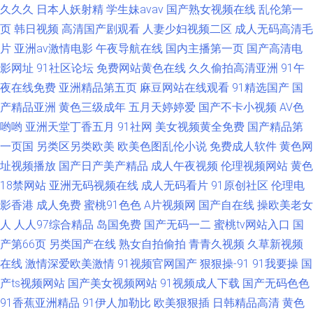
久久久
日本人妖射精
学生妹avav
国产熟女视频在线
乱伦第一
页
韩日视频
高清国产剧观看
人妻少妇视频二区
成人无码高清毛
片
亚洲av激情电影
午夜导航在线
国内主播第一页
国产高清电
影网址
91社区论坛
免费网站黄色在线
久久偷拍高清亚洲
91午
夜在线免费
亚洲精品第五页
麻豆网站在线观看
91精选国产
国
产精品亚洲
黄色三级成年
五月天婷婷爱
国产不卡小视频
AV色
哟哟
亚洲天堂丁香五月
91社网
美女视频黄全免费
国产精品第
一页国
另类区另类欧美
欧美色图乱伦小说
免费成人软件
黄色网
址视频播放
国产日产美产精品
成人午夜视频
伦理视频网站
黄色
18禁网站
亚洲无码视频在线
成人无码看片
91原创社区
伦理电
影香港
成人免费
蜜桃91色色
A片视频网
国产自在线
操欧美老女
人
人人97综合精品
岛国免费
国产无码一二
蜜桃tv网站入口
国
产第66页
另类国产在线
熟女自拍偷拍
青青久视频
久草新视频
在线
激情深爱欧美激情
91视频官网国产
狠狠操-91
91我要操
国
产ts视频网站
国产美女视频网站
91视频成人下载
国产无码色色
91香蕉亚洲精品
91伊人加勒比
欧美狠狠插
日韩精品高清
黄色