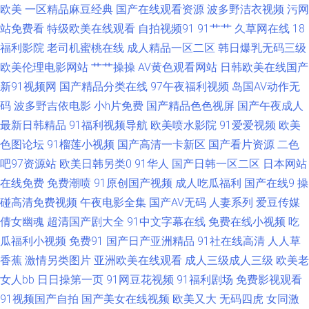
欧美
一区精品麻豆经典
国产在线观看资源
波多野洁衣视频
污网
福利88蜜桃视频 91福利区 成人cc91www 久久啊九九 色色恋夜剧场 性交片
站免费看
特级欧美在线观看
自拍视频91
91艹艹
久草网在线
18
福利影院
老司机蜜桃在线
成人精品一区二区
韩日爆乳无码三级
青青草原 国产免费AV资源 欧美日韩操一区 亚洲欧美日韩成人 91熊猫视频 韩
欧美伦理电影网站
艹艹操操
AV黄色观看网站
日韩欧美在线国产
新91视频网
国产精品分类在线
97午夜福利视频
岛国AV动作无
国伦理片妈妈的朋友 四虎久久 91国精产 超碰在福利 欧美色一区 亚洲日韩欧
码
波多野吉依电影
小h片免费
国产精品色色视屏
国产午夜成人
最新日韩精品
91福利视频导航
欧美喷水影院
91爱爱视频
欧美
美性爱 av不卡在线观看 男人天堂α 自拍肏屄视频在线观看 97福利 久艹久爱
色图论坛
91榴莲小视频
国产高清一卡新区
国产看片资源
二色
吧97资源站
欧美日韩另类0
91华人
国产日韩一区二区
日本网站
婷婷五月天肏屄网址 91麻豆传媒三区 久操视频在线观看 五月深爱婷婷三区
在线免费
免费潮喷
91原创国产视频
成人吃瓜福利
国产在线9
操
91色情直播 福利色第一导航 蜜桃视频官网 午夜AV婷婷 91激情性交社区 岛
碰高清免费视频
午夜电影全集
国产AV无码
人妻系列
爱豆传媒
倩女幽魂
超清国产剧大全
91中文字幕在线
免费在线小视频
吃
国搬运工首页97 日本A级片在线 91操操操操操操 东京热AV在线 男女一级a
瓜福利小视频
免费91
国产日产亚洲精品
91社在线高清
人人草
香蕉
激情另类图片
亚洲欧美在线观看
成人三级成人三级
欧美老
黄 亚洲欧美色图导航 91啦九色POnY熟妇 国产白丝久久 欧美好色综合区 91
女人bb
日日操第一页
91网豆花视频
91福利剧场
免费影视观看
91视频国产自拍
国产美女在线视频
欧美又大
无码四虎
女同激
福利社在线 福利导航页AV 欧美操日韩 伊人99久久八挂海 www91超碰 91九