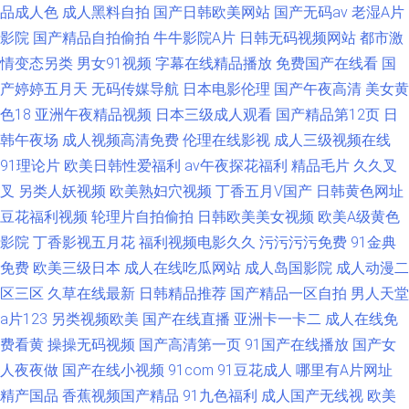
品成人色
成人黑料自拍
国产日韩欧美网站
国产无码av
老湿A片
影院
国产精品自拍偷拍
牛牛影院A片
日韩无码视频网站
都市激
情变态另类
男女91视频
字幕在线精品播放
免费国产在线看
国
产婷婷五月天
无码传媒导航
日本电影伦理
国产午夜高清
美女黄
色18
亚洲午夜精品视频
日本三级成人观看
国产精品第12页
日
韩午夜场
成人视频高清免费
伦理在线影视
成人三级视频在线
91理论片
欧美日韩性爱福利
av午夜探花福利
精品毛片
久久叉
叉
另类人妖视频
欧美熟妇穴视频
丁香五月V国产
日韩黄色网址
豆花福利视频
轮理片自拍偷拍
日韩欧美美女视频
欧美A级黄色
影院
丁香影视五月花
福利视频电影久久
污污污污免费
91金典
免费
欧美三级日本
成人在线吃瓜网站
成人岛国影院
成人动漫二
区三区
久草在线最新
日韩精品推荐
国产精品一区自拍
男人天堂
a片123
另类视频欧美
国产在线直播
亚洲卡一卡二
成人在线免
费看黄
操操无码视频
国产高清第一页
91国产在线播放
国产女
人夜夜做
国产在线小视频
91com
91豆花成人
哪里有A片网址
精产国品
香蕉视频国产精品
91九色福利
成人国产无线视
欧美