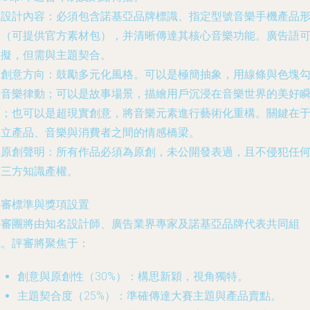
.
設計內容
：必須包含諾基亞品牌標識、指定型號音樂手機產品
象（可提供官方素材包），并清晰傳達其核心音樂功能。廣告語
自擬，但需與主題契合。
.
創意方向
：鼓勵多元化風格。可以是極簡抽象，用線條與色塊
勒音樂律動；可以是故事場景，描繪用戶沉浸在音樂世界的美好
間；也可以是超現實創意，將音樂元素進行藝術化重構。關鍵在
建立產品、音樂與消費者之間的情感橋梁。
.
原創聲明
：所有作品必須為原創，未公開發表過，且不侵犯任
第三方知識產權。
評審標準與獎項設置
評審團將由知名設計師、廣告業界專家及諾基亞品牌代表共同組
成。評審將聚焦于：
創意與原創性
（30%）：構思新穎，視角獨特。
主題契合度
（25%）：準確傳達大賽主題與產品賣點。