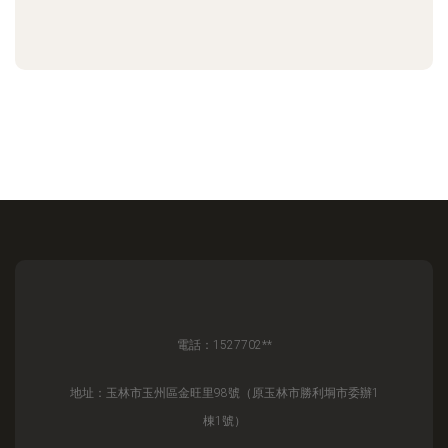
電話：1527702**
地址：玉林市玉州區金旺里98號（原玉林市勝利垌市委辦1
棟1號）