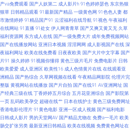
产va免费观看
国产人妖第二
成人影片h
91色婷婷瑟色
东京热狠
狠草
日韩精品观看
91最新国产精品
一级黄色网
91色色人妻
都
花视频成人社区入口 东京热导航 日日视频人妻66人要 www91n国产 伪娘TS
市激情婷婷
91精品国产91
云涩福利在线导航
91视色
午夜福利
91网址美女视频 男人天堂黄网 影音先锋家庭乱来 国产bbwav免费看 日韩美
在线网站
91直播
91处女
伊人网青青草
国产又爽又黄又无
久草
福利资源网
东方成人在线
国产一级免费大片
成年免费视频网站
女电影 91国内视频国内 久久性网站 91不卡在线播放 福利姬www操com 欧
国产在线播放网站
亚洲日本视频
淫淫网网
成人影视国产在线
深
夜福利网址
欧美在线免费看
日夜夜欧美
国产大片中文字幕
国产
美涩涩热 91探花国 久久国产视频福利 亚洲先锋资源网 91在线视频 久久嫩草
片91
操久婷婷
91视频你懂得
黄色三级片毛片
免费电影片
日韩
欧美爱爱
成人亚洲区
欧美性16
成人色情黄片在线
在线观看亚
精品视频影院 91色色导航导航 久久婷婷美女一区 91抱起来打桩 福利资源站
洲精品
国产热综合
久草网视频在线看
午夜精品网影院
伦理片完
整版
黄视网站在线播放
国产片自拍
国产在线91
AV亚洲网址
国
日韩潮喷 91韩剧网tv 第一福利在线导航 91大神看片 大香蕉中文娱乐 午夜仑
产经典三级在线
丁香婷婷五月综合
五月花亚洲综合
国产影院第
理 超碰91人人 婷婷国产成精品 91少妇啪啪婷婷超碰 密挑免费版官网入口
一页
乱码欧美孕交
超碰在线艹
日本在线护士
黄色三级免费网址
香港电影伦理片
91黄色电影
亚洲一区成人视频
国产福利电影
91nAV片 超碰91地址 欧美人妖调教 91白虎 东方AV成人视 91网站观看 欧美
日韩成人影片
男的天堂网AV
国产精品尤物在
免费a一毛片
欧美
肠交扩张另类
最新亚洲日韩精品
欧美在线视频
免费黄色网址在
精品性爱91 日本理论片播放 91国产福利视频导航 国产欧美日本懂色云播 夜