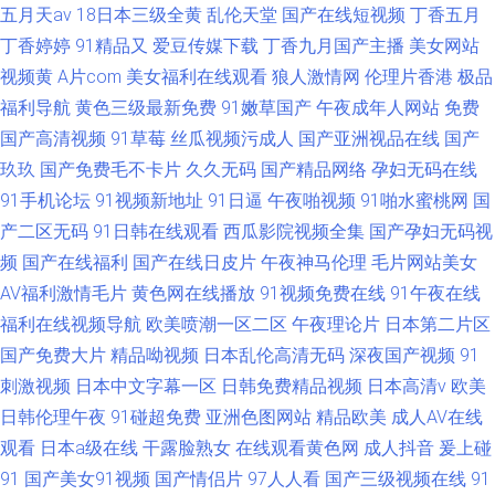
五月天av
18日本三级全黄
乱伦天堂
国产在线短视频
丁香五月
丁香婷婷
91精品又
爱豆传媒下载
丁香九月国产主播
美女网站
视频黄
A片com
美女福利在线观看
狼人激情网
伦理片香港
极品
福利导航
黄色三级最新免费
91嫩草国产
午夜成年人网站
免费
国产高清视频
91草莓
丝瓜视频污成人
国产亚洲视品在线
国产
玖玖
国产免费毛不卡片
久久无码
国产精品网络
孕妇无码在线
91手机论坛
91视频新地址
91日逼
午夜啪视频
91啪水蜜桃网
国
产二区无码
91日韩在线观看
西瓜影院视频全集
国产孕妇无码视
频
国产在线福利
国产在线日皮片
午夜神马伦理
毛片网站美女
AV福利激情毛片
黄色网在线播放
91视频免费在线
91午夜在线
福利在线视频导航
欧美喷潮一区二区
午夜理论片
日本第二片区
国产免费大片
精品呦视频
日本乱伦高清无码
深夜国产视频
91
刺激视频
日本中文字幕一区
日韩免费精品视频
日本高清v
欧美
日韩伦理午夜
91碰超免费
亚洲色图网站
精品欧美
成人AV在线
观看
日本a级在线
干露脸熟女
在线观看黄色网
成人抖音
爰上碰
91
国产美女91视频
国产情侣片
97人人看
国产三级视频在线
91