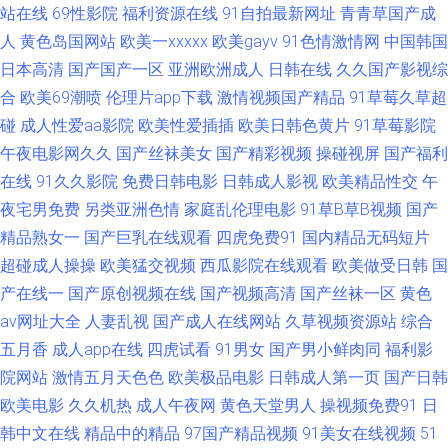
站在线
69性影院
福利资源在线
91自拍最新网址
青青草国产成
91啦中文视觉盛宴 东京热综合色色 老司机电影院 丝瓜视频污下载啪啪啪
人
黄色岛国网站
欧美一xxxxx
欧美gayv
91色情激情网
中国韩国
日本高清
国产国产一区
亚洲欧洲成人
日韩在线
久久国产影视综
91po顶级 久草国产av 色情福利导航 91pron在线观看 91在线破处 国产17页
合
欧美69潮喷
伦理片app下载
激情视频国产精品
91草莓久草超
碰
成人性爱aa影院
欧美性爱插插
欧美日韩色黄片
91草莓影院
少妇14p 91大片视频 91永久免费视频在线观看 不卡视屏 久久玖玖 在线视频
午夜电影网久久
国产丝袜美女
国产精彩视频
操碰视屏
国产福利
在线
91久久影院
免费日韩电影
日韩成人影视
欧美精品性交
午
第6页 91微拍视频在线观看 国产精品香蕉国产 欧美性爱主站 91导航国产 99
夜宅男免费
另类亚洲色情
家庭乱伦理电影
91草B草B视频
国产
精品熟女一
国产巨乳在线观看
四虎免费91
国内精品无码短片
福利姬 亚洲国产欧美在线另类 www本日黄色 久久爱AV 亚洲欧美变态 91夜
超碰成人操操
欧美猛交视频
西瓜影院在线观看
欧美做受日韩
国
色国产www 国产日本精品久久 欧美色无毒不卡 91大香蕉探花 91做爱视频在
产在线一
国产原创视频在线
国产视频高清
国产丝袜一区
黄色
av网址大全
人妻乱视
国产成人在线网站
久草视频资源站
综合
线观看 国产日韩欧美色综合 欧美性爱一区二区 91超碰碰在线 97在线久久 极
五月香
成人app在线
四虎试看
91男女
国产男小鲜肉同
福利影
院网站
激情五月天色色
欧美极品电影
日韩成人第一页
国产日韩
品美女内射 日韩欧美sss 91香蕉外国视频 黑丝被入 日韩青青草 91福利是看
欧美电影
久久机热
成人午夜网
黄色天堂男人
操视频免费91
日
韩中文在线
精品中的精品
97国产精品视频
91美女在线视频
51
爽片 97资源共享 欧美专区综合 91操人视频 草莓视屏s 蜜桃麻豆AV在线 微拍