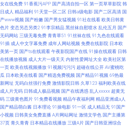
女在线免费
91香蕉污APP
国产高清自拍一区
第一页草草影院
韩
日成人
精品福利
91天堂一区二区
日韩a级电影
国产二区高清
国
产www视频
国产粉嫩
国产男女猛视频
91社在线看
欧美日韩黄
色片
变态另态另类2
91李宗精品
黑丝袜自慰喷水
乱伦五月
国产
无码网站
三级无毒免费
青青草51
91丝袜在线
91九色在线观看
91插
成人中文字幕免费
成年人网站视频
免费在线影院
日本欧
美第一页
国产ts在线观看
午夜影院国产在线
91操在线观看
日韩
在线播放视频
成人大片一级天天
内射性爱网址大全
欧美社区第
一页
欧美在线视频播放
91视频污污污
超碰在线公开
AV蜜桃吃
瓜
日本欧美在线看
国产精选免费视频
国产精品91视频
69热最
新网址
无码白丝强行免费
激情影院日韩
久草123
福利欧美在线
成人片无码
日韩成人极品视频
国产在线诱惑
乱人xxxxx
超黄无
码
三级黄色图片
91免费看视频
精品午夜福利网
精品亚洲成a人
国产精品萌白酱
日本理论
91操电影
91一区
成人精品无
91国产
小视频
日韩美女免费直播
A片网站网址
激情文学色
国产主播第
37页
青久青青
日本精品在线播放
三级A片
国产日韩亚洲综合