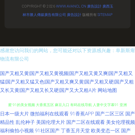
COPYRIGHT © 2026
WWW.AVANCL.CN
廣告設計
廣西玉
林市勝人傳媒廣告有限公司
廣告設計
版權所有
SITEMAP
感谢您访问我们的网站，您可能还对以下资源感兴趣：阜新斯甭
物流有限公司
国产又粗又黄|国产又粗又黄视频|国产又粗又黄又爽|国产又粗又
猛|国产又粗又猛又色|国产又粗又爽又黄|国产又粗又硬|国产又粗
又长又黄|国产又粗又长又硬|国产又大又粗A片
网站地图
日本一级大片
微拍福利在线观看
91香蕉APP
国产二区三区
国产
久草福利资源站 婷婷成人综合五 国产成人精品青青草原 日韩欧美国产精码
精品性
乱伦种子
美国伦理大片
国产二区在线观看
美女伦理视频
蜜 91的美女视频 大香蕉五区 麻豆入口 有码在线导航 人妻中文字幕91 亚洲
福利偷拍小视频
91社区国产
丁香五月天堂
欧美变态一区
国产