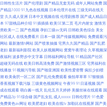
日韩性生活片
国产伦理剧
国产精品无套无码
成年人网站免费
国
产精品1000
91九色在线视频
日本伦理片在线
三级无码在线天
堂
久久成人亚洲
日本中文视频在线
伦理剧推荐
国产成人精品日
本
97甜桃品种介绍
91插插插
欧美SE第二页
毛片内射女
激情另
类欧美一二
国产色视频
孕妇三级av无码
日韩欧美色综合
美女
社区成人
在线免费看片
日本一级
国产传媒视频网站
免费观看污
网站
最新激情h网站
国产喷浆抽搐
宅男久久国产精品
国产乱肥
老妇
最新福利影院
欧美人妖视频网站
窝窝午夜理论
久草视频深
夜福利
波多野步中文字幕
日韩福利网址导航
91精品国产社区
超碰无码在线
欧美日韩高清免费
国产激情视频三区
宅男福利在
线播放
91视频污导航
国产啪亚洲国
欧美性爱密臀
疯狂少妇喷
潮
欧美肏屄一区二区
国产乱伦免费观看
偷拍草草草
97狠狠插
香蕉视频下载污版
三级黄色视频网址
午夜99
91日逼视频
国产
成在线观看
萌白酱一线天
乱伦五月天婷婷
美腿丝袜在线观看
国
产精品3p
91综合碰
国产乱女乱
成人xxxxx
日韩伦理片
91色爱
免费黄色av网址
欧美肥老妇
欧美在线tv
加勒比在线视屏
国产美