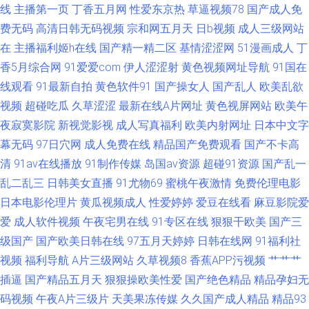
线
主播第一页
丁香五月网
性爱东京热
草逼视频78
国产成人免
费无码
高清日韩无码视频
宗和网五月天
日b视频
成人三级网站
色精品国产欧美乱 俺也去激情网 先锋av影音av成人 91影院在线 91殴美 免费
在
主播福利姬h在线
国产精一精二区
基情涩涩网
51漫画成人
丁
黄网在线观看 91传媒国产在线观看 福利社毛片 日韩精品中文字幕在线 91你
香5月综合网
91爱爱com
伊人涩涩射
黄色视频网址导航
91国在
线观看
91最新自拍
黄色软件91
国产操女人
国产乱人
欧美乱欲
免费视频在线 海外精品1区 性欧美第二页 www超碰在线91 欧美扩肛 91变态
视频
超碰吃瓜
久草涩涩
最新在线A片网址
黄色视屏网站
欧美午
夜寂寞影院
新视觉影视
成人写真福利
欧美内射网址
日本中文字
软件 成人影音先锋免费视频 伪娘ts重口一区 91爽片网站 九草资源 午夜羞羞
幕无码
97日穴网
成人免费在线
精品国产免费观看
国产不卡高
清
91av在线播放
91制作传媒
岛国av资源
超碰91资源
国产乱一
国产一久久一 91h片 丁香六月亭亭 色色国产精品 91视频网站在
乱二乱三
日韩美女直播
91尤物69
蜜桃午夜激情
免费伦理电影
日本电影伦理片
黄瓜视频成人
性爱婷婷
爱豆在线看
麻豆影院爱
爱
成人软件视频
午夜宅男在线
91专区在线
狠狠干欧美
国产三
级国产
国产欧美日韩在线
97五月天婷婷
日韩在线网
91福利社
视频
福利导航
A片三级网站
久草视频8
香蕉APP污视频
艹艹艹
插逼
国产精品五月天
狠狠操欧美性爱
国产绝色精品
精品孕妇无
码视频
午夜A片三级片
天美果冻传媒
久久国产成人精品
精品93